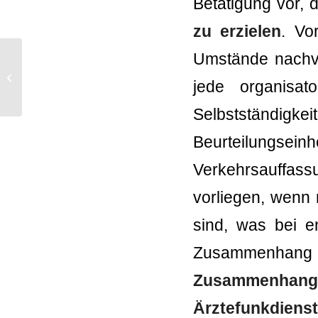
Betätigung vor, 
zu erzielen
. Vo
Umstände nachvol
Kleinunternehmerpauschalierung
jede organisat
Selbstständigk
Beurteilungseinh
Verkehrsauffas
vorliegen, wenn 
sind, was bei e
Zusammenhang
Zusammenhang be
Ärztefunkdiens