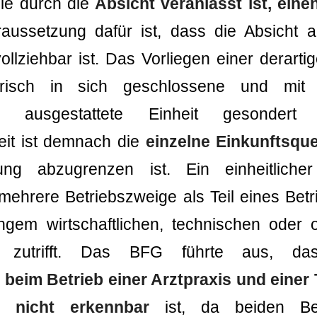
die durch die
Absicht veranlasst ist, ei
raussetzung dafür ist, dass die Absicht a
lziehbar ist. Das Vorliegen einer derartige
orisch in sich geschlossene und mit
eit ausgestattete Einheit gesondert
eit ist demnach die
einzelne Einkunftsque
sung abzugrenzen ist. Ein einheitliche
mehrere Betriebszweige als Teil eines Be
ngem wirtschaftlichen, technischen oder o
 zutrifft. Das BFG führte aus, das
im Betrieb einer Arztpraxis und einer T
t nicht erkennbar
ist, da beiden Be