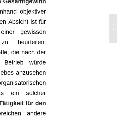
nen Gesamtgewinn
nhand objektiver
n Absicht ist für
Si
 einer gewissen
Be
 zu beurteilen.
lle
, die nach der
r Betrieb würde
triebes anzusehen
rganisatorischen
s ein solcher
ätigkeit für den
reichen andere