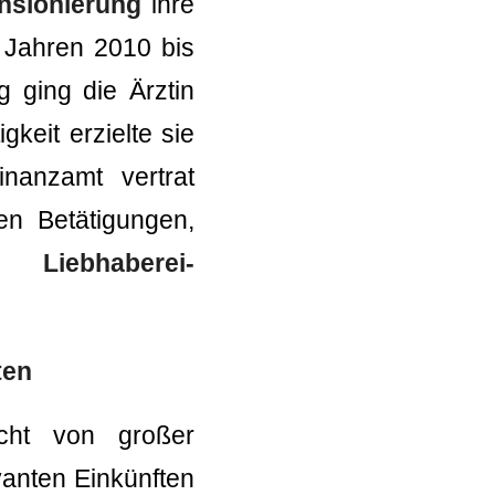
ensionierung
ihre
n Jahren 2010 bis
g ging die Ärztin
gkeit erzielte sie
nanzamt vertrat
en Betätigungen,
e Liebhaberei-
ten
echt von großer
vanten Einkünften