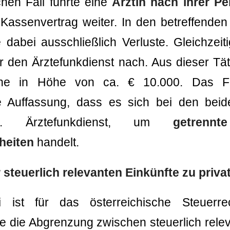
hen Fall führte eine
Ärztin nach ihrer P
Kassenvertrag weiter. In den betreffende
e dabei ausschließlich Verluste. Gleichzeiti
ür den Ärztefunkdienst nach. Aus dieser Täti
nne in Höhe von ca. € 10.000. Das Fi
 Auffassung, dass es sich bei den beid
vs. Ärztefunkdienst, um
getrennt
heiten
handelt.
steuerlich relevanten Einkünfte zu priva
i ist für das österreichische Steuerr
e die Abgrenzung zwischen steuerlich rele