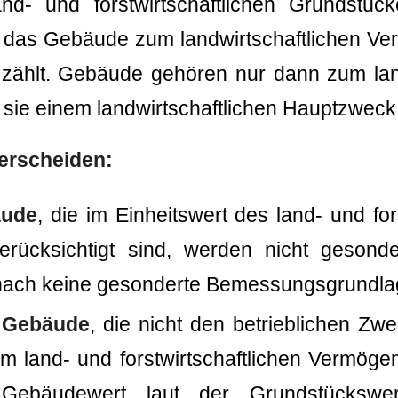
nd- und forstwirtschaftlichen Grundstüc
it das Gebäude zum landwirtschaftlichen V
ählt. Gebäude gehören nur dann zum land
ie einem landwirtschaftlichen Hauptzweck
terscheiden:
äude
, die im Einheitswert des land- und for
rücksichtigt sind, werden nicht gesonde
mnach keine gesonderte Bemessungsgrundla
 Gebäude
, die nicht den betrieblichen Z
um land- und forstwirtschaftlichen Vermögen
 Gebäudewert laut der Grundstückswer