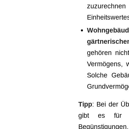
zuzurechnen
Einheitswerte
Wohngebäud
gärtnerische
gehören nicht
Vermögens, w
Solche Gebä
Grundvermöge
Tipp
: Bei der Ü
gibt es für 
Begünstigungen