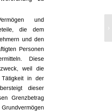
Vermögen und
Un
teile, die dem
Fa
snehmern und den
ftigten Personen
itteln. Diese
zweck, weil die
Tätigkeit in der
ersteigt dieser
sen Grenzbetrag
m Grundvermögen