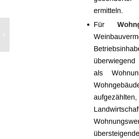
ermitteln.
Für
Wohn
Stock-Options von dritter Seite sind
Weinbauver
Arbeitslohn
Betriebsinha
überwiegend 
als Wohnun
Wohngebäude 
aufgezählten
Landwirtsch
Wohnungswert
übersteigend