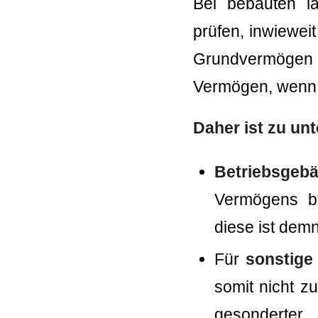
Bei bebauten la
prüfen, inwiewe
Grundvermögen z
Vermögen, wenn s
Daher ist zu un
Betriebsgeb
Vermögens be
diese ist de
Für
sonstige
somit nicht z
gesonderter