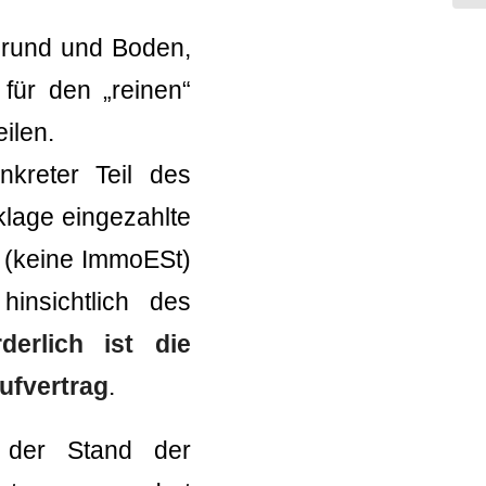
Grund und Boden,
für den „reinen“
ilen.
kreter Teil des
klage eingezahlte
e (keine ImmoESt)
insichtlich des
erlich ist die
ufvertrag
.
 der Stand der