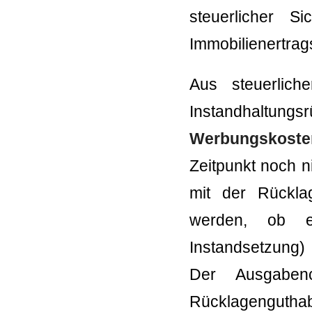
steuerlicher S
Immobilienertrags
Aus steuerlich
Instandhaltun
Werbungskoste
Zeitpunkt noch n
mit der Rückla
werden, ob es
Instandsetzung) 
Der Ausgaben
Rücklagenguth