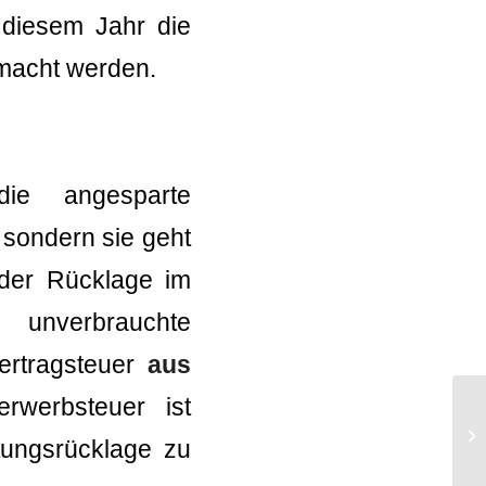
 diesem Jahr die
macht werden.
ie angesparte
 sondern sie geht
der Rücklage im
unverbrauchte
nertragsteuer
aus
werbsteuer ist
Um
tungsrücklage zu
Ge