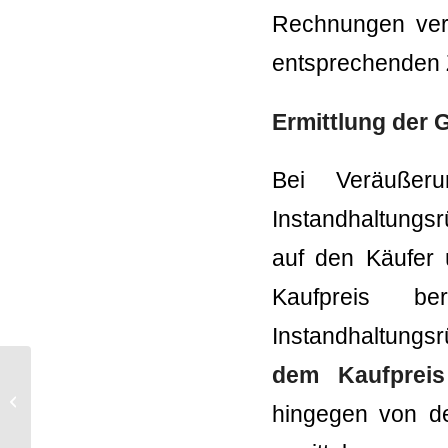
Rechnungen verw
entsprechenden 
Ermittlung der
Bei Veräußer
Instandhaltungsr
auf den Käufer
Kaufpreis be
Instandhaltungs
dem Kaufpreis
Negative Kapitaleinkünfte im
außerbetrieblichen Bereich weder
hingegen von de
ausgleichs-...