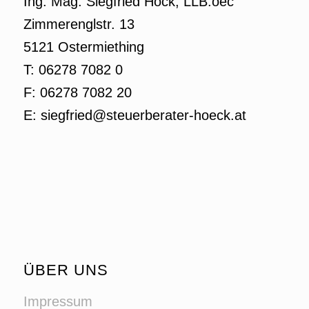
Ing. Mag. Siegfried Höck, LLB.oec
Zimmerenglstr. 13
5121 Ostermiething
T: 06278 7082 0
F: 06278 7082 20
E: siegfried@steuerberater-hoeck.at
ÜBER UNS
Impressum