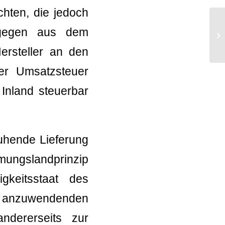
chten, die jedoch
ngegen aus dem
Ne
G
ersteller an den
der Umsatzsteuer
 Inland steuerbar
uhende Lieferung
mmungslandprinzip
gkeitsstaat des
e anzuwendenden
ndererseits zur