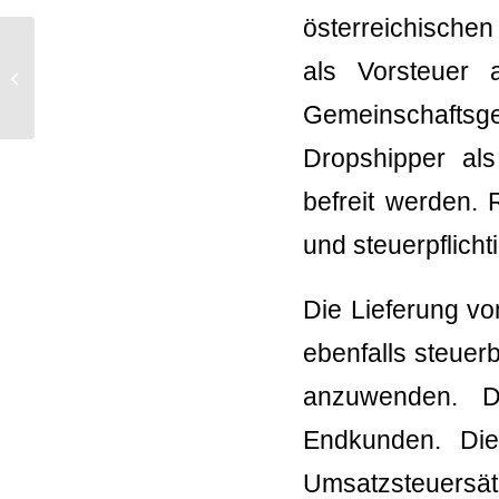
österreichischen
als Vorsteuer
Zusätzliche Steuern bei
verpflichtender Servicepauschale?
Gemeinschaftsge
Dropshipper als
befreit werden. 
und steuerpflichti
Die Lieferung v
ebenfalls steuer
anzuwenden. Di
Endkunden. Die
Umsatzsteuersä