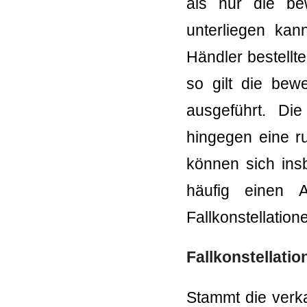
als nur die be
unterliegen ka
Händler bestellt
so gilt die be
ausgeführt. Di
hingegen eine r
können sich ins
häufig einen A
Fallkonstellatio
Fallkonstellatio
Stammt die verka